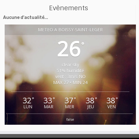
Evènements
Aucune d'actualité...
MÉTÉO À BOISSY-SAINT-LÉGER
26
°
clear sky
51% humidité
vent : 3m/s NO
MAX 27 • MIN 24
32
33
37
38
38
°
°
°
°
°
LUN
MAR
MER
JEU
VEN
false